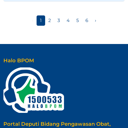
‹
1
2
3
4
5
6
›
Halo BPOM
Portal Deputi Bidang Pengawasan Obat,