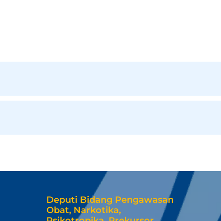
Deputi Bidang Pengawasan
Obat, Narkotika,
Psikotropika, Prekursor,