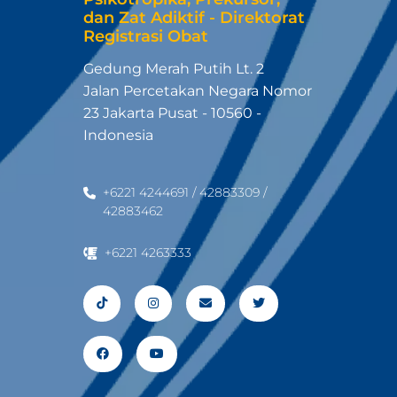
dan Zat Adiktif - Direktorat
Registrasi Obat
Gedung Merah Putih Lt. 2
Jalan Percetakan Negara Nomor
23 Jakarta Pusat - 10560 -
Indonesia
+6221 4244691 / 42883309 /
42883462
+6221 4263333