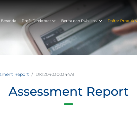
Beranda
Profil Direktorat
Berita dan Publikasi
Daftar Produk
ssment Report
DKI2040300344A1
Assessment Report