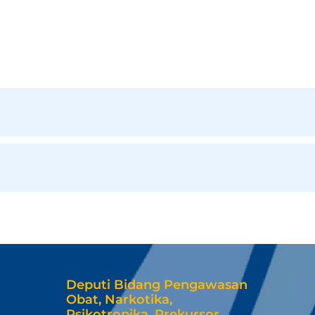
Deputi Bidang Pengawasan
Obat, Narkotika,
Psikotropika, Prekursor,