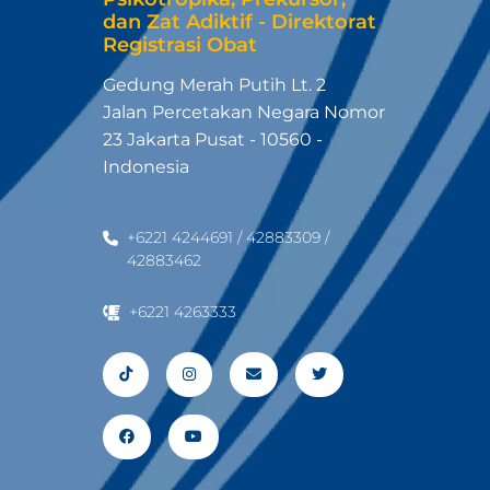
dan Zat Adiktif - Direktorat
Registrasi Obat
Gedung Merah Putih Lt. 2
Jalan Percetakan Negara Nomor
23 Jakarta Pusat - 10560 -
Indonesia
+6221 4244691 / 42883309 /
42883462
+6221 4263333