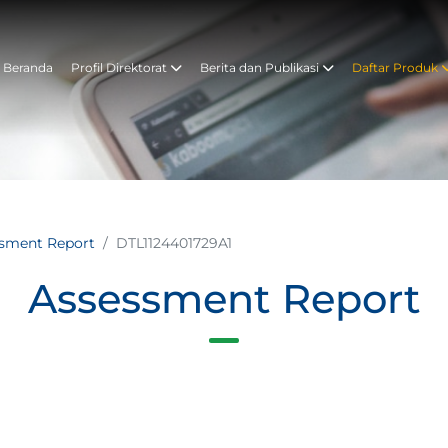
Beranda
Profil Direktorat
Berita dan Publikasi
Daftar Produk
ssment Report
DTL1124401729A1
Assessment Report