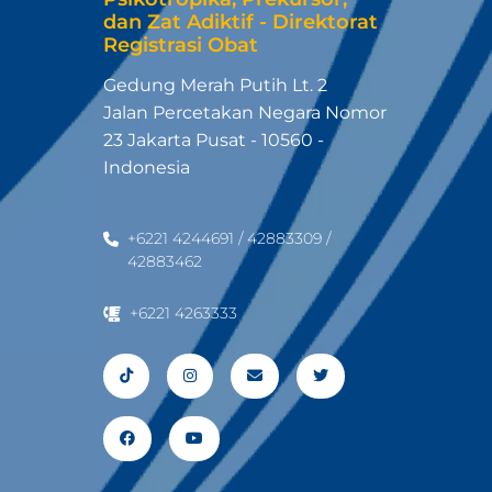
dan Zat Adiktif - Direktorat
Registrasi Obat
Gedung Merah Putih Lt. 2
Jalan Percetakan Negara Nomor
23 Jakarta Pusat - 10560 -
Indonesia
+6221 4244691 / 42883309 /
42883462
+6221 4263333