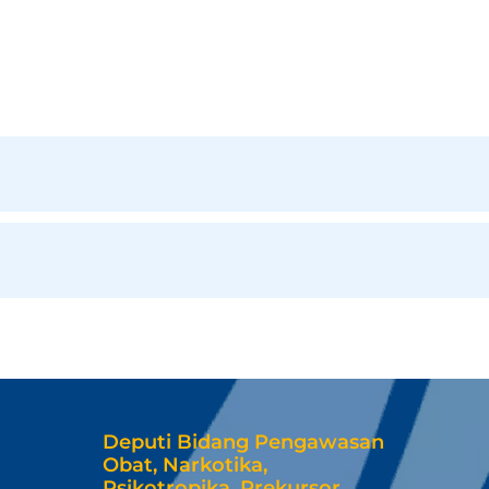
Deputi Bidang Pengawasan
Obat, Narkotika,
Psikotropika, Prekursor,