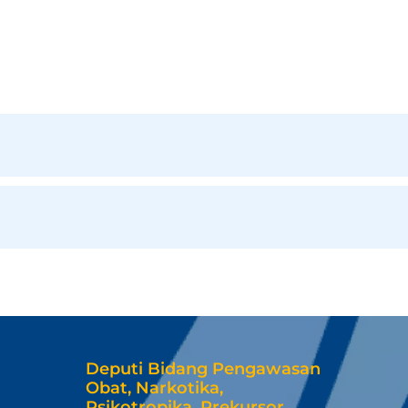
Deputi Bidang Pengawasan
Obat, Narkotika,
Psikotropika, Prekursor,