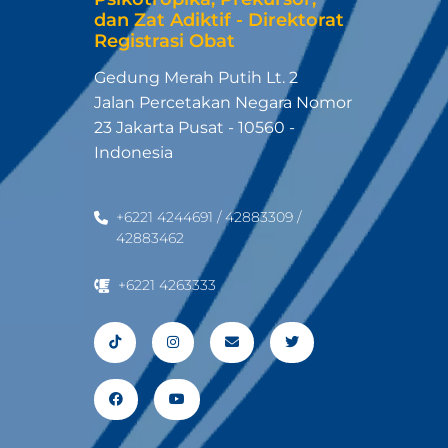
dan Zat Adiktif - Direktorat
Registrasi Obat
Gedung Merah Putih Lt. 2
Jalan Percetakan Negara Nomor
23 Jakarta Pusat - 10560 -
Indonesia
+6221 4244691 / 42883309 /
42883462
+6221 4263333