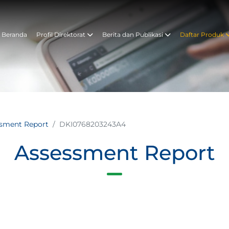
Beranda
Profil Direktorat
Berita dan Publikasi
Daftar Produk
ssment Report
DKI0768203243A4
Assessment Report