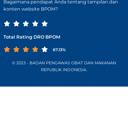
Bagaimana pendapat Anda tentang tampilan dan
konten website BPOM?
Total Rating DRO BPOM
67.13%
© 2023 - BADAN PENGAWAS OBAT DAN MAKANAN
REPUBLIK INDONESIA.