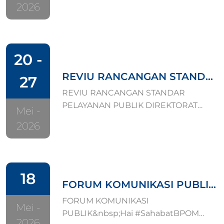
2026
and Pharmaceutical
Supply&nbsp;Haloo
#RegAReg!&nbsp;Pada tanggal 22–26
Juni 2026, BPOM menyelenggarakan
20 -
Intensifikasi Asistensi Regulatori Obat
Terpadu bekerja sama dengan GPFI
REVIU RANCANGAN STANDAR PELAYANAN PUBLIK DIREKTORAT REGISTRASI OBAT 2026
27
Provinsi Jawa Tengah dan DIY.Kegiatan
REVIU RANCANGAN STANDAR
ini diikuti oleh 21 Industri Farmasi dan
PELAYANAN PUBLIK DIREKTORAT
Mei -
mencakup:• Asistensi Registrasi Obat•
REGISTRASI OBAT 2026&nbsp;📢 Halo
Asisten...
2026
#SahabatBPOM #RegAReg 👋
✨Menindaklanjuti hasil Forum
Konsultasi Publik yang telah
diselenggarakan pada 18 Mei 2026.
18
Yuk, bantu Direktorat Registrasi Obat
FORUM KOMUNIKASI PUBLIK-MEI 2026
menghadirkan layanan sesuai dengan
FORUM KOMUNIKASI
kebutuhan masyarakat.&nbsp;📲 Cara
Mei -
PUBLIK&nbsp;Hai #SahabatBPOM
ikut partisipasi:1. Pindai QR code yang
2026