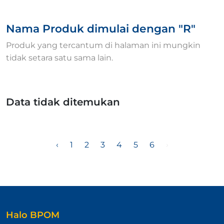
Nama Produk dimulai dengan "R"
Produk yang tercantum di halaman ini mungkin
tidak setara satu sama lain.
Data tidak ditemukan
‹
1
2
3
4
5
6
›
Halo BPOM