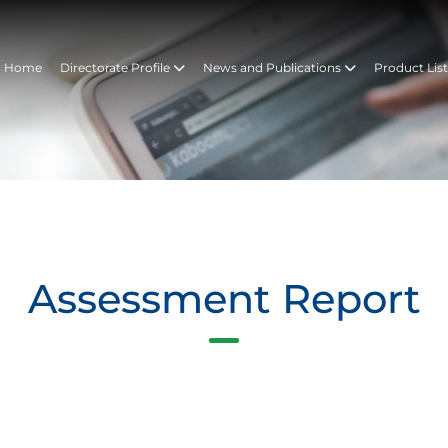
Home
Directorate Profile
News and Publications
Product Lis
Assessment Report