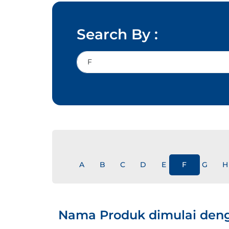
Search By :
A
B
C
D
E
F
G
H
Nama Produk dimulai deng