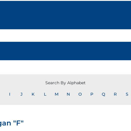
Search By Alphabet
I
J
K
L
M
N
O
P
Q
R
S
an "F"