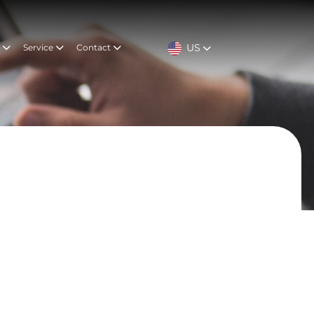
US
t
Service
Contact