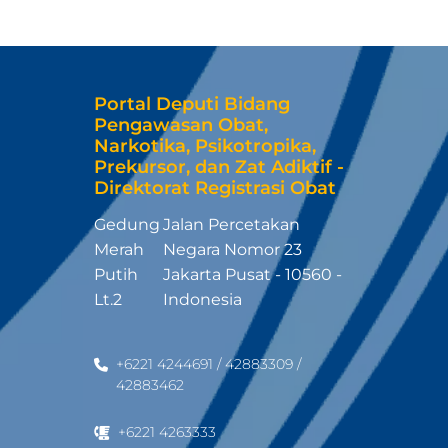
Portal Deputi Bidang
Pengawasan Obat,
Narkotika, Psikotropika,
Prekursor, dan Zat Adiktif -
Direktorat Registrasi Obat
Gedung
Jalan Percetakan
Merah
Negara Nomor 23
Putih
Jakarta Pusat - 10560 -
Lt.2
Indonesia
+6221 4244691 / 42883309 /
42883462
+6221 4263333