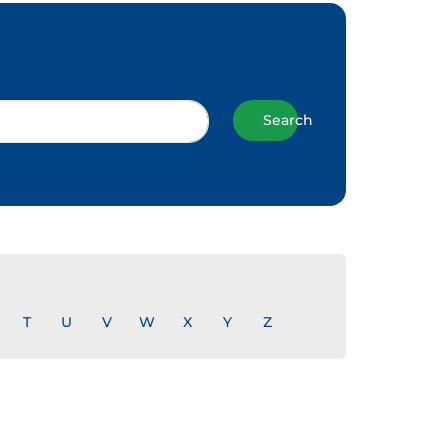
Search
T
U
V
W
X
Y
Z