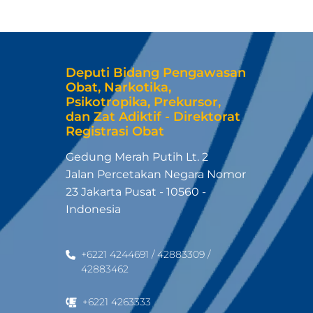
Deputi Bidang Pengawasan
Obat, Narkotika,
Psikotropika, Prekursor,
dan Zat Adiktif - Direktorat
Registrasi Obat
Gedung Merah Putih Lt. 2
Jalan Percetakan Negara Nomor
23 Jakarta Pusat - 10560 -
Indonesia
+6221 4244691 / 42883309 /
42883462
+6221 4263333