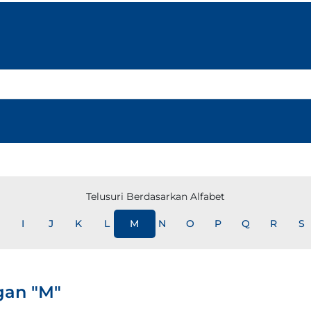
Telusuri Berdasarkan Alfabet
I
J
K
L
M
N
O
P
Q
R
S
gan "M"