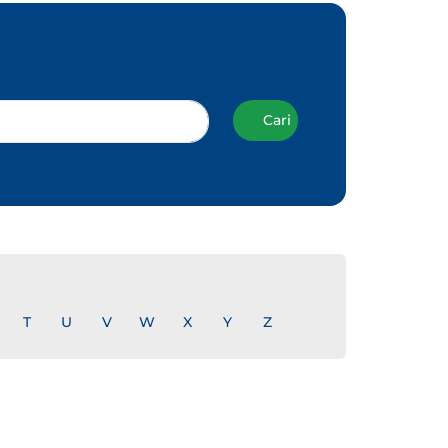
Cari
T
U
V
W
X
Y
Z