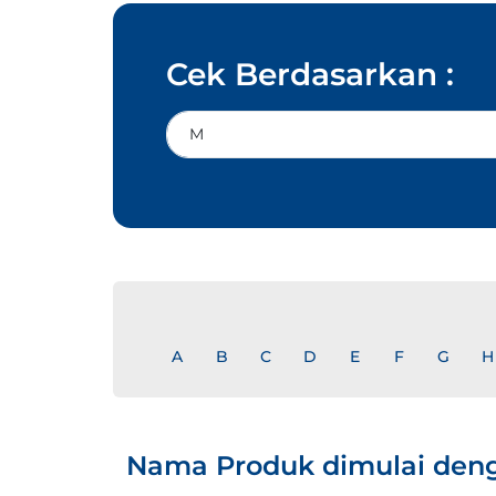
Cek Berdasarkan :
A
B
C
D
E
F
G
H
Nama Produk dimulai den