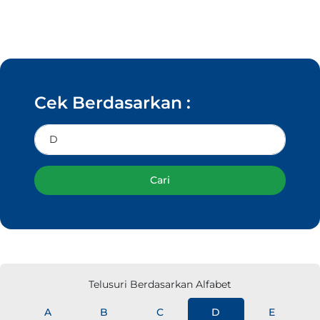
Cek Berdasarkan :
Cari
Telusuri Berdasarkan Alfabet
A
B
C
D
E