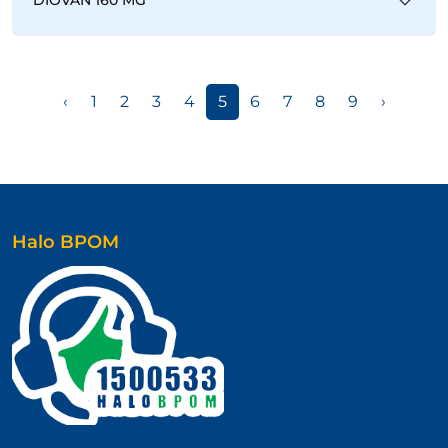
DIOVAN 160 MG
‹
1
2
3
4
5
6
7
8
9
›
Halo BPOM