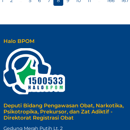
1
2
...
5
6
7
8
9
10
11
...
166
167
Halo BPOM
Deputi Bidang Pengawasan Obat, Narkotika,
Psikotropika, Prekursor, dan Zat Adiktif -
Direktorat Registrasi Obat
Gedung Merah Putih Lt. 2