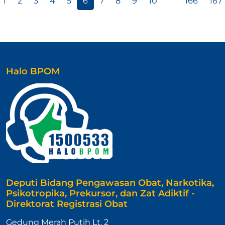
1
2
3
4
5
6
7
8
9
10
...
166
167
Halo BPOM
Deputi Bidang Pengawasan Obat, Narkotika,
Psikotropika, Prekursor, dan Zat Adiktif -
Direktorat Registrasi Obat
Gedung Merah Putih Lt. 2