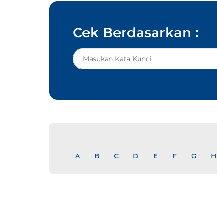
Cek Berdasarkan :
A
B
C
D
E
F
G
H