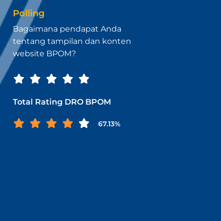
Polling
Bagaimana pendapat Anda
tentang tampilan dan konten
website BPOM?
Total Rating DRO BPOM
67.13%