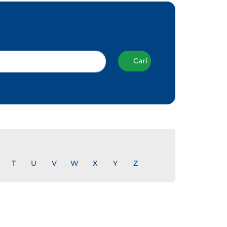
Cari
T
U
V
W
X
Y
Z