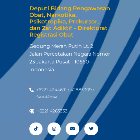
Deputi Bidang Pengawasan
Obat, Narkotika,
Psikotropika, Prekursor,
dan Zat Adiktif - Direktorat
Registrasi Obat
Gedung Merah Putih Lt. 2
Jalan Percetakan Negara Nomor
23 Jakarta Pusat - 10560 -
Indonesia
+6221 4244691 / 42883309 /
42883462
+6221 4263333