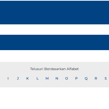
Telusuri Berdasarkan Alfabet
I
J
K
L
M
N
O
P
Q
R
S